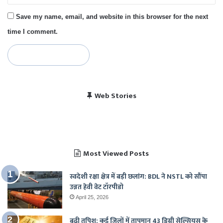
Save my name, email, and website in this browser for the next
time I comment.
विराट कोहली की सेंचुरी से
भारत बनाम पाकिस्तान, हेड
Web Stories
पाकिस्तान में बजा भारत का
चैंपियंस ट्रॉफी 2025 में
खुश हुए पाकिस्तानी
टू हेड रिकॉर्ड
राष्ट्रगान
भारत का शेड्यूल
Most Viewed Posts
स्वदेशी रक्षा क्षेत्र में बड़ी छलांग: BDL ने NSTL को सौंपा
उन्नत हेवी वेट टॉरपीडो
April 25, 2026
बढ़ी तपिश: कई जिलों में तापमान 43 डिग्री सेल्सियस के