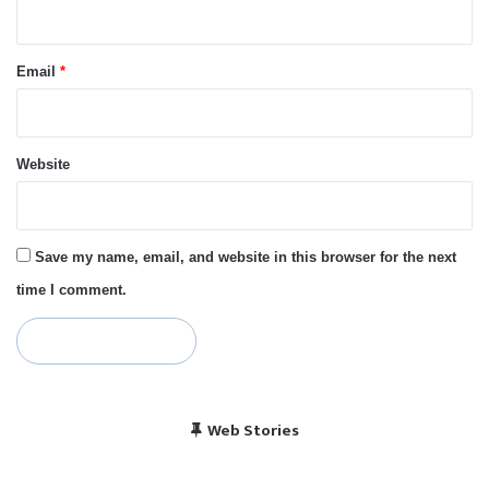
Email
*
Website
Save my name, email, and website in this browser for the next
time I comment.
विराट कोहली की सेंचुरी से
भारत बनाम पाकिस्तान, हेड
Web Stories
पाकिस्तान में बजा भारत का
चैंपियंस ट्रॉफी 2025 में
खुश हुए पाकिस्तानी
टू हेड रिकॉर्ड
राष्ट्रगान
भारत का शेड्यूल