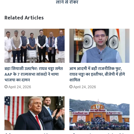
लाने से रोका
बारात
लाने
से
Related Articles
रोका
बड़ा सियासी उलटफेर: राघव चड्ढा समेत
आम आदमी में बड़ी राजनीतिक फूट,
AAP के 7 राज्यसभा सांसदों ने थामा
राघव चड्ढा का इस्तीफा, बीजेपी में होंगे
भाजपा का दामन
शामिल
April 24, 2026
April 24, 2026