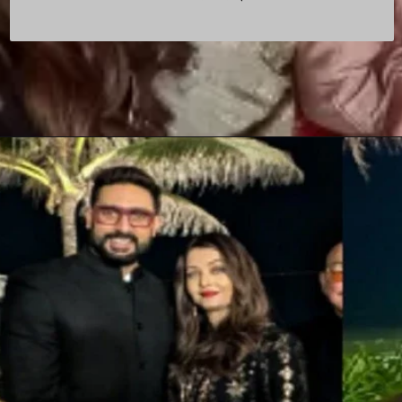
Opening
https://www.aamaadmi.in/news/ind-vs-aus-rahul-caught-out-virat-stopped-at-the-boundary-chaos-in-live-match/