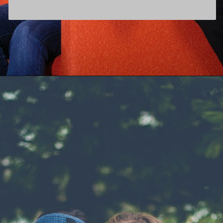
Opening
https://www.aamaadmi.in/news/salman-khan-is-coming-to-make-noise-again-announcement-of-cool-film-kick-2/