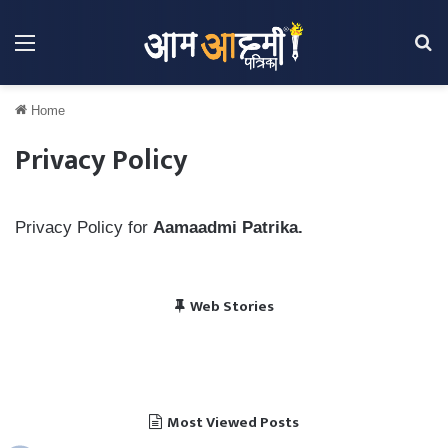
Menu
Se
Home
Privacy Policy
Privacy Policy for
Aamaadmi Patrika.
विराट कोहली की सेंचुरी से
भारत बनाम पाकिस्तान, हेड
Web Stories
पाकिस्तान में बजा भारत का
चैंपियंस ट्रॉफी 2025 में
खुश हुए पाकिस्तानी
टू हेड रिकॉर्ड
राष्ट्रगान
भारत का शेड्यूल
Most Viewed Posts