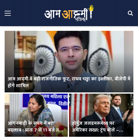
Menu
Se
आम आदमी में बड़ी राजनीतिक फूट, राघव चड्ढा का इस्तीफा, बीजेपी में
होंगे शामिल
आंगनबाड़ी के समय में बड़ा
होर्मुज़ जलडमरूमध्य पर
बदलाव : प्रातः 7 से 11 बजे तक
अमेरिका सख्त: ट्रंप बोले –
होंगे संचालित
समझौते तक नहीं खुलेगा रास्ता