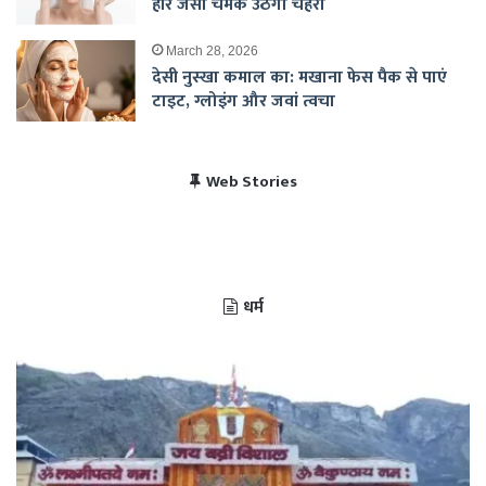
हीरे जैसा चमक उठेगा चेहरा
March 28, 2026
देसी नुस्खा कमाल का: मखाना फेस पैक से पाएं
टाइट, ग्लोइंग और जवां त्वचा
विराट कोहली की सेंचुरी से
भारत बनाम पाकिस्तान, हेड
Web Stories
पाकिस्तान में बजा भारत का
चैंपियंस ट्रॉफी 2025 में
खुश हुए पाकिस्तानी
टू हेड रिकॉर्ड
राष्ट्रगान
भारत का शेड्यूल
धर्म