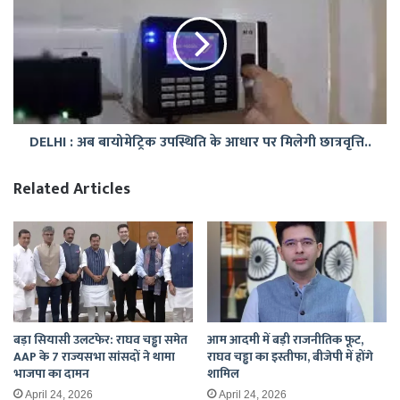
मुठभेड़,सेना
अब
के
बायोमेट्रिक
चार
उपस्थिति
जवान
के
शहीद...
आधार
पर
मिलेगी
DELHI : अब बायोमेट्रिक उपस्थिति के आधार पर मिलेगी छात्रवृत्ति..
छात्रवृत्ति..
Related Articles
बड़ा सियासी उलटफेर: राघव चड्ढा समेत
आम आदमी में बड़ी राजनीतिक फूट,
AAP के 7 राज्यसभा सांसदों ने थामा
राघव चड्ढा का इस्तीफा, बीजेपी में होंगे
भाजपा का दामन
शामिल
April 24, 2026
April 24, 2026