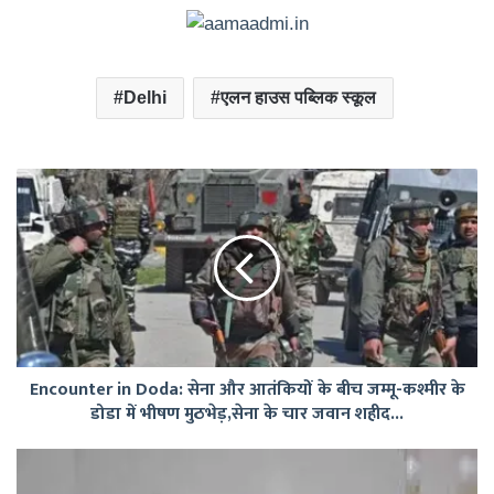
Delhi
एलन हाउस पब्लिक स्कूल
Encounter
in
Doda:
सेना
और
आतंकियों
के
बीच
जम्मू-
Encounter in Doda: सेना और आतंकियों के बीच जम्मू-कश्मीर के
कश्मीर
डोडा में भीषण मुठभेड़,सेना के चार जवान शहीद...
के
डोडा
में
DELHI
भीषण
: