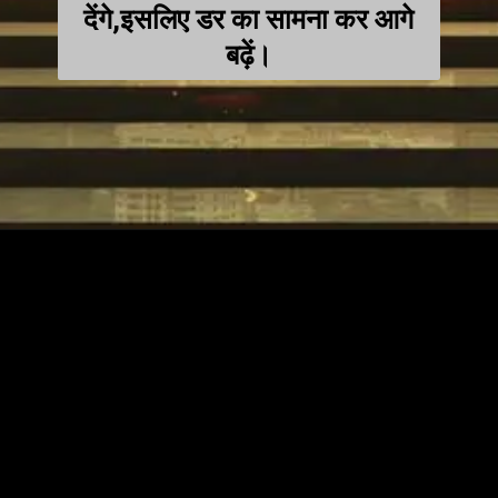
देंगे,इसलिए डर का सामना कर आगे
बढ़ें।