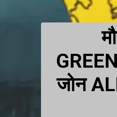
म
GREEN
जोन ALE