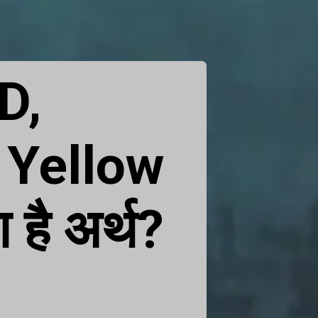
D,
Yellow
है अर्थ?