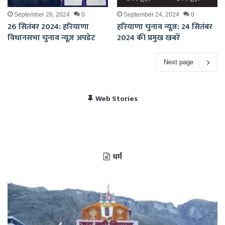
September 26, 2024
0
September 24, 2024
0
26 सितंबर 2024: हरियाणा
हरियाणा चुनाव न्यूज़: 24 सितंबर
विधानसभा चुनाव न्यूज़ अपडेट
2024 की प्रमुख खबरें
Next page
विराट कोहली की सेंचुरी से
भारत बनाम पाकिस्तान, हेड
Web Stories
पाकिस्तान में बजा भारत का
चैंपियंस ट्रॉफी 2025 में
खुश हुए पाकिस्तानी
टू हेड रिकॉर्ड
राष्ट्रगान
भारत का शेड्यूल
धर्म