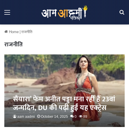
Menu
Se
Home
|
राजनीति
राजनीति
सैयारा’ फेम अनीत पड्डा मना रहीं हैं 23वां
जन्मदिन, DU की पढ़ी हुईं यह एक्ट्रेस
बन गईं नेशनल क्रश
aam aadmi
October 14, 2025
0
89