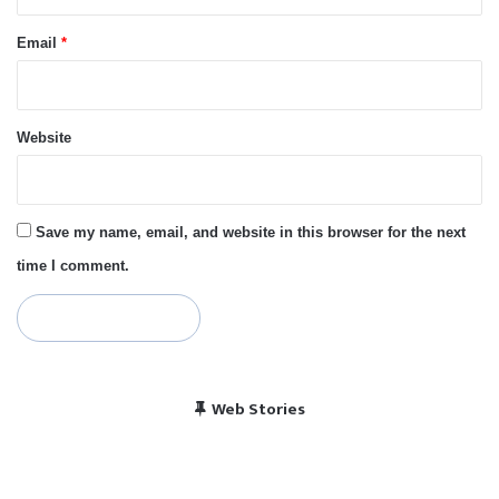
Email
*
Website
Save my name, email, and website in this browser for the next
time I comment.
विराट कोहली की सेंचुरी से
भारत बनाम पाकिस्तान, हेड
Web Stories
पाकिस्तान में बजा भारत का
चैंपियंस ट्रॉफी 2025 में
खुश हुए पाकिस्तानी
टू हेड रिकॉर्ड
राष्ट्रगान
भारत का शेड्यूल