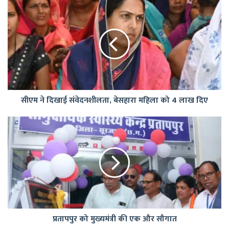
सीएम
ने
दिखाई
संवेदनशीलता,
बेसहारा
महिला
को
4
लाख
सीएम ने दिखाई संवेदनशीलता, बेसहारा महिला को 4 लाख दिए
दिए
प्रतापपुर
को
मुख्यमंत्री
की
एक
और
सौगात
प्रतापपुर को मुख्यमंत्री की एक और सौगात