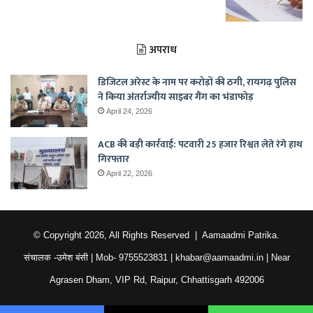
अपराध
डिजिटल अरेस्ट के नाम पर करोड़ों की ठगी, रायगढ़ पुलिस
ने किया अंतर्राज्यीय साइबर गैंग का भंडाफोड़
April 24, 2026
ACB की बड़ी कार्रवाई: पटवारी 25 हजार रिश्वत लेते रंगे हाथ
गिरफ्तार
April 22, 2026
© Copyright 2026, All Rights Reserved |
Aamaadmi Patrika.
संचालक -उमेश बंसी
| Mob-
9755523831
|
khabar@aamaadmi.in
| Near
Agrasen Dham, VIP Rd, Raipur, Chhattisgarh 492006