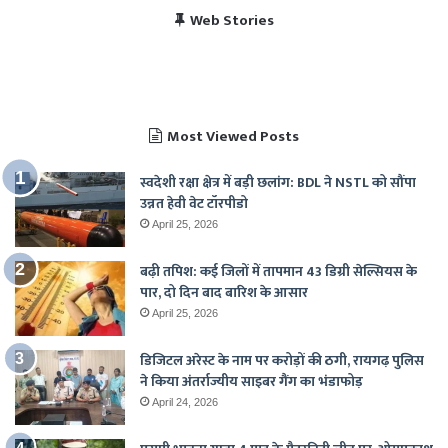
विराट कोहली की सेंचुरी से
भारत बनाम पाकिस्तान, हेड
Web Stories
पाकिस्तान में बजा भारत का
चैंपियंस ट्रॉफी 2025 में
खुश हुए पाकिस्तानी
टू हेड रिकॉर्ड
राष्ट्रगान
भारत का शेड्यूल
Most Viewed Posts
स्वदेशी रक्षा क्षेत्र में बड़ी छलांग: BDL ने NSTL को सौंपा
उन्नत हेवी वेट टॉरपीडो
April 25, 2026
बढ़ी तपिश: कई जिलों में तापमान 43 डिग्री सेल्सियस के
पार, दो दिन बाद बारिश के आसार
April 25, 2026
डिजिटल अरेस्ट के नाम पर करोड़ों की ठगी, रायगढ़ पुलिस
ने किया अंतर्राज्यीय साइबर गैंग का भंडाफोड़
April 24, 2026