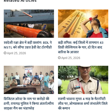
Related Articles
एक
घायल
स्वदेशी रक्षा क्षेत्र में बड़ी छलांग: BDL ने
बढ़ी तपिश: कई जिलों में तापमान 43
NSTL को सौंपा उन्नत हेवी वेट टॉरपीडो
डिग्री सेल्सियस के पार, दो दिन बाद
बारिश के आसार
April 25, 2026
April 25, 2026
डिजिटल अरेस्ट के नाम पर करोड़ों की
एसपी भावना गुप्ता 4 माह के मैटरनिटी
ठगी, रायगढ़ पुलिस ने किया अंतर्राज्यीय
लीव पर, ओमप्रकाश शर्मा संभालेंगे जिले
साइबर गैंग का भंडाफोड़
की कमान