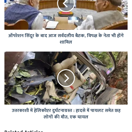
आज
सर्वदलीय
बैठक,
विपक्ष
के
ऑपरेशन सिंदूर के बाद आज सर्वदलीय बैठक, विपक्ष के नेता भी होंगे
नेता
शामिल
भी
होंगे
शामिल
उत्तरकाशी
में
हेलिकॉप्टर
दुर्घटनाग्रस्त
:
हादसे
में
पायलट
समेत
उत्तरकाशी में हेलिकॉप्टर दुर्घटनाग्रस्त : हादसे में पायलट समेत छह
छह
लोगों की मौत, एक घायल
लोगों
की
मौत,