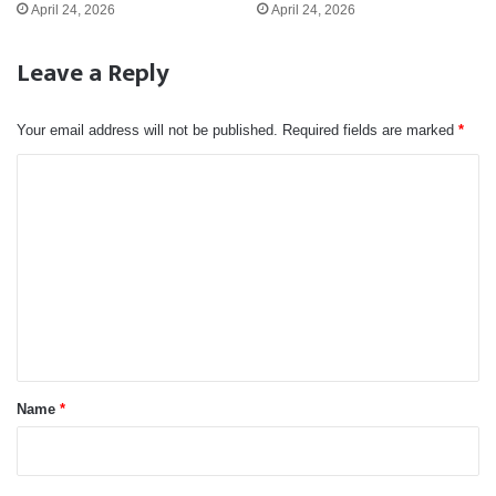
April 24, 2026
April 24, 2026
Leave a Reply
Your email address will not be published.
Required fields are marked
*
C
o
m
m
e
n
t
*
Name
*