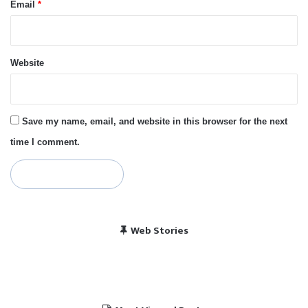
Email
*
Website
Save my name, email, and website in this browser for the next
time I comment.
विराट कोहली की सेंचुरी से
भारत बनाम पाकिस्तान, हेड
Web Stories
पाकिस्तान में बजा भारत का
चैंपियंस ट्रॉफी 2025 में
खुश हुए पाकिस्तानी
टू हेड रिकॉर्ड
राष्ट्रगान
भारत का शेड्यूल