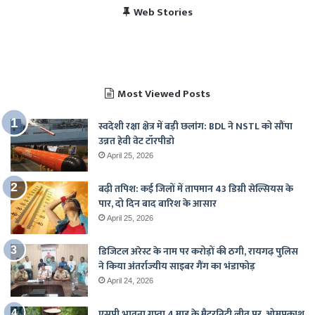
विराट कोहली की सेंचुरी से
भारत बनाम पाकिस्तान, हेड
Web Stories
पाकिस्तान में बजा भारत का
चैंपियंस ट्रॉफी 2025 में
खुश हुए पाकिस्तानी
टू हेड रिकॉर्ड
राष्ट्रगान
भारत का शेड्यूल
Most Viewed Posts
स्वदेशी रक्षा क्षेत्र में बड़ी छलांग: BDL ने NSTL को सौंपा
उन्नत हेवी वेट टॉरपीडो
April 25, 2026
बढ़ी तपिश: कई जिलों में तापमान 43 डिग्री सेल्सियस के
पार, दो दिन बाद बारिश के आसार
April 25, 2026
डिजिटल अरेस्ट के नाम पर करोड़ों की ठगी, रायगढ़ पुलिस
ने किया अंतर्राज्यीय साइबर गैंग का भंडाफोड़
April 24, 2026
एसपी भावना गुप्ता 4 माह के मैटरनिटी लीव पर, ओमप्रकाश