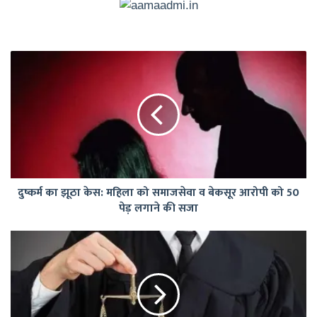
दुष्कर्म
का
झूठा
केस:
महिला
को
समाजसेवा
व
बेकसूर
दुष्कर्म का झूठा केस: महिला को समाजसेवा व बेकसूर आरोपी को 50
आरोपी
पेड़ लगाने की सजा
को
50
पेड़
योगी
लगाने
सरकार
की
ने
सजा
841
सरकारी
वकीलों