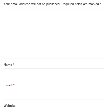
Your email address will not be published.
Required fields are marked
*
C
o
m
m
e
n
t
*
Name
*
Email
*
Website