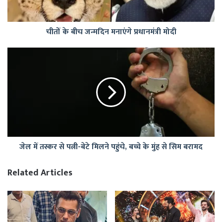
चीतों के बीच जन्मदिन मनाएंगे प्रधानमंत्री मोदी
जेल
में
तस्कर
से
पत्नी-
बेटे
मिलने
पहुंचे,
बच्चे
जेल में तस्कर से पत्नी-बेटे मिलने पहुंचे, बच्चे के मुंह से सिम बरामद
के
मुंह
से
Related Articles
सिम
बरामद