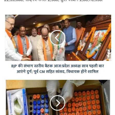
BJP
की
संभाग
स्तरीय
बैठक
आज:प्रदेश
अध्यक्ष
साव
पहली
BJP की संभाग स्तरीय बैठक आज:प्रदेश अध्यक्ष साव पहली बार
बार
आएंगे दुर्ग; पूर्व CM सहित सांसद, विधायक होंगे शामिल
आएंगे
दुर्ग;
पूर्व
सीपीआरआई
CM
ने
सहित
क्षेत्रीय
सांसद,
परीक्षण
विधायक
प्रयोगशाला
होंगे
स्थापित
शामिल
करने