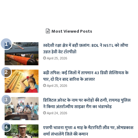
खुश हुए पाकिस्तानी
टू हेड रिकॉर्ड
राष्ट्रगान
भारत का शेड्यूल
Most Viewed Posts
स्वदेशी रक्षा क्षेत्र में बड़ी छलांग: BDL ने NSTL को सौंपा
उन्नत हेवी वेट टॉरपीडो
April 25, 2026
बढ़ी तपिश: कई जिलों में तापमान 43 डिग्री सेल्सियस के
पार, दो दिन बाद बारिश के आसार
April 25, 2026
डिजिटल अरेस्ट के नाम पर करोड़ों की ठगी, रायगढ़ पुलिस
ने किया अंतर्राज्यीय साइबर गैंग का भंडाफोड़
April 24, 2026
एसपी भावना गुप्ता 4 माह के मैटरनिटी लीव पर, ओमप्रकाश
शर्मा संभालेंगे जिले की कमान