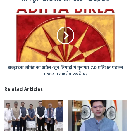
रोकने
के
अल्ट्राटेक
लिए
सीमेंट
राहुल
का
गांधी
अप्रैल-
के
जून
वायनाड
तिमाही
में
में
उठाया
मुनाफा
गया
7.0
अल्ट्राटेक सीमेंट का अप्रैल-जून तिमाही में मुनाफा 7.0 प्रतिशत घटकर
बड़ा
प्रतिशत
1,582.02 करोड़ रुपये पर
कदम
घटकर
1,582.02
करोड़
Related Articles
रुपये
पर