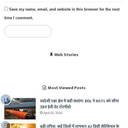
Save my name, email, and website in this browser for the next
time I comment.
विराट कोहली की सेंचुरी से
भारत बनाम पाकिस्तान, हेड
Web Stories
पाकिस्तान में बजा भारत का
चैंपियंस ट्रॉफी 2025 में
खुश हुए पाकिस्तानी
टू हेड रिकॉर्ड
राष्ट्रगान
भारत का शेड्यूल
Most Viewed Posts
स्वदेशी रक्षा क्षेत्र में बड़ी छलांग: BDL ने NSTL को सौंपा
उन्नत हेवी वेट टॉरपीडो
April 25, 2026
बढ़ी तपिश: कई जिलों में तापमान 43 डिग्री सेल्सियस के