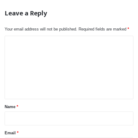
Leave a Reply
Your email address will not be published.
Required fields are marked
*
C
o
m
m
e
n
t
*
Name
*
Email
*