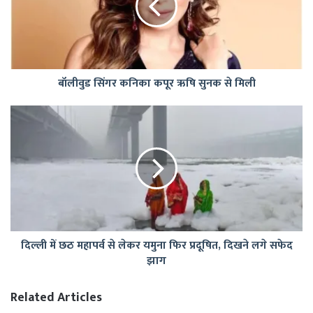
ऋषि
सुनक
से
मिली
बॉलीवुड सिंगर कनिका कपूर ऋषि सुनक से मिली
दिल्ली
में
छठ
महापर्व
से
लेकर
यमुना
फिर
प्रदूषित,
दिल्ली में छठ महापर्व से लेकर यमुना फिर प्रदूषित, दिखने लगे सफेद
दिखने
झाग
लगे
सफेद
झाग
Related Articles