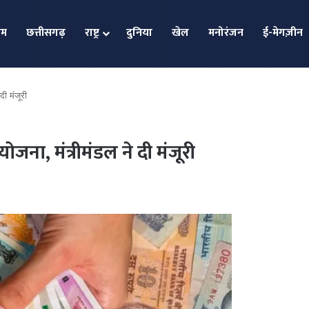
ोम
छत्तीसगढ़
राष्ट्र
दुनिया
खेल
मनोरंजन
ई-मेगज़ीन
दी मंजूरी
योजना, मंत्रीमंडल ने दी मंजूरी
विराट को
पाकिस्त
खुश हुए
राष्ट्रगा