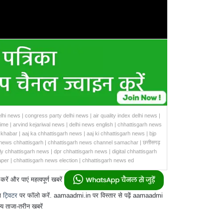
lhi news | congress party delhi news | air quality index delhi news |
rime | arvind kejariwal news | delhi news english | chhattisgarh news
khabar | aaj ka chhattisgarh news | aaj ki chhattisgarh news | bjp
news chhattisgarh | chhattisgarh news channel samachar | छत्तीसगढ़
ly chhattisgarh news | dpr chhattisgarh news | digital chhattisgarh
per | chhattisgarh news election | chhattisgarh news ed
और पाएं महत्वपूर्ण खबरें
ा
ट्विटर
पर फॉलो करें. aamaadmi.in पर विस्तार से पढ़ें aamaadmi
य ताजा-तरीन खबरें