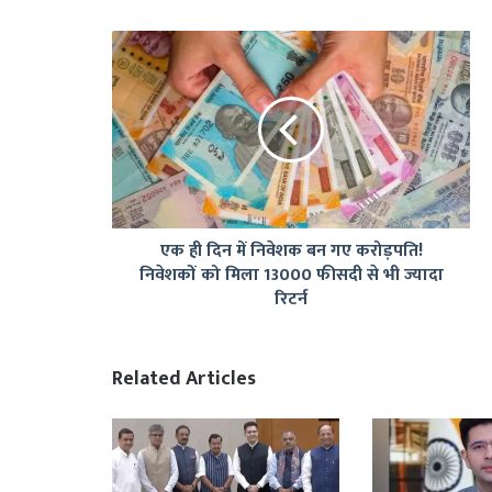
एक
ही
दिन
में
निवेशक
बन
गए
करोड़पति!
निवेशकों
एक ही दिन में निवेशक बन गए करोड़पति!
को
निवेशकों को मिला 13000 फीसदी से भी ज्यादा
मिला
रिटर्न
13000
फीसदी
से
भी
Related Articles
ज्यादा
रिटर्न