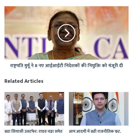
मौत,
9
राष्ट्रपति
घायल
मुर्मू
ने
8
नए
आईआईटी
निदेशकों
की
नियुक्ति
राष्ट्रपति मुर्मू ने 8 नए आईआईटी निदेशकों की नियुक्ति को मंजूरी दी
को
मंजूरी
दी
Related Articles
बड़ा सियासी उलटफेर: राघव चड्ढा समेत
आम आदमी में बड़ी राजनीतिक फूट,