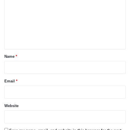
o
m
m
e
n
t
*
Name
*
Email
*
Website