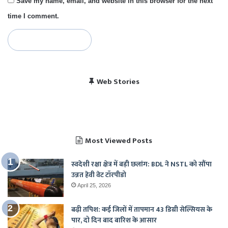
Save my name, email, and website in this browser for the next
time I comment.
विराट कोहली की सेंचुरी से
भारत बनाम पाकिस्तान, हेड
Web Stories
पाकिस्तान में बजा भारत का
चैंपियंस ट्रॉफी 2025 में
खुश हुए पाकिस्तानी
टू हेड रिकॉर्ड
राष्ट्रगान
भारत का शेड्यूल
Most Viewed Posts
स्वदेशी रक्षा क्षेत्र में बड़ी छलांग: BDL ने NSTL को सौंपा
उन्नत हेवी वेट टॉरपीडो
April 25, 2026
बढ़ी तपिश: कई जिलों में तापमान 43 डिग्री सेल्सियस के
पार, दो दिन बाद बारिश के आसार