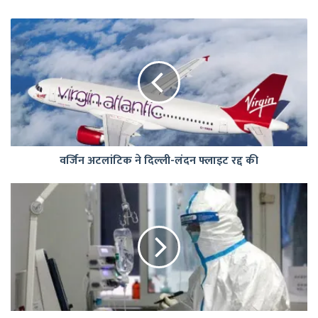
वर्जिन
अटलांटिक
ने
दिल्ली-
लंदन
फ्लाइट
रद्द
की
वर्जिन अटलांटिक ने दिल्ली-लंदन फ्लाइट रद्द की
न्यूजीलैंड
में
कोविड
के
9,241
नए
मामले
दर्ज