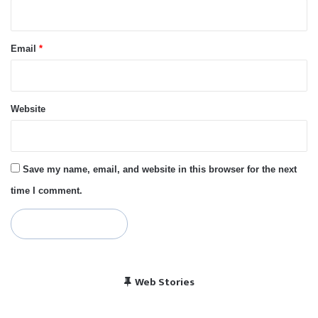
Email
*
Website
Save my name, email, and website in this browser for the next
time I comment.
विराट कोहली की सेंचुरी से
भारत बनाम पाकिस्तान, हेड
Web Stories
पाकिस्तान में बजा भारत का
चैंपियंस ट्रॉफी 2025 में
खुश हुए पाकिस्तानी
टू हेड रिकॉर्ड
राष्ट्रगान
भारत का शेड्यूल