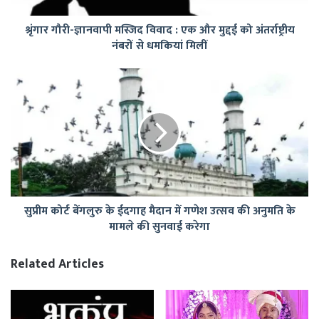
मुद्दई
श्रृंगार गौरी-ज्ञानवापी मस्जिद विवाद : एक और मुद्दई को अंतर्राष्ट्रीय
को
नंबरों से धमकियां मिलीं
अंतर्राष्ट्रीय
नंबरों
से
सुप्रीम
धमकियां
कोर्ट
मिलीं
बेंगलुरु
के
ईदगाह
मैदान
में
गणेश
उत्सव
सुप्रीम कोर्ट बेंगलुरु के ईदगाह मैदान में गणेश उत्सव की अनुमति के
की
मामले की सुनवाई करेगा
अनुमति
के
मामले
Related Articles
की
सुनवाई
करेगा