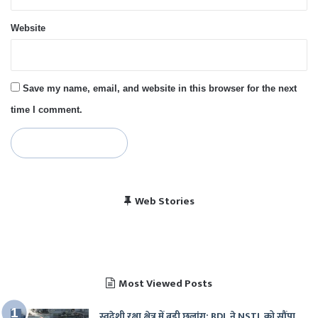
Website
Save my name, email, and website in this browser for the next
time I comment.
विराट कोहली की सेंचुरी से
भारत बनाम पाकिस्तान, हेड
Web Stories
पाकिस्तान में बजा भारत का
चैंपियंस ट्रॉफी 2025 में
खुश हुए पाकिस्तानी
टू हेड रिकॉर्ड
राष्ट्रगान
भारत का शेड्यूल
Most Viewed Posts
स्वदेशी रक्षा क्षेत्र में बड़ी छलांग: BDL ने NSTL को सौंपा