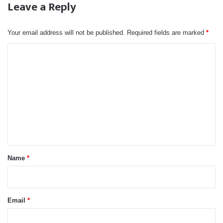
Leave a Reply
Your email address will not be published.
Required fields are marked
*
C
o
m
m
e
n
t
*
Name
*
Email
*