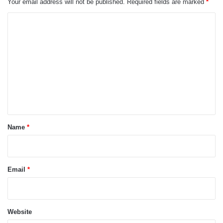
Your email address will not be published.
Required fields are marked
*
C
o
m
m
e
n
t
*
Name
*
Email
*
Website