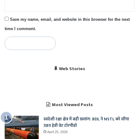
Save my name, email, and website in this browser for the next
time I comment.
विराट कोहली की सेंचुरी से
भारत बनाम पाकिस्तान, हेड
Web Stories
पाकिस्तान में बजा भारत का
चैंपियंस ट्रॉफी 2025 में
खुश हुए पाकिस्तानी
टू हेड रिकॉर्ड
राष्ट्रगान
भारत का शेड्यूल
Most Viewed Posts
स्वदेशी रक्षा क्षेत्र में बड़ी छलांग: BDL ने NSTL को सौंपा
उन्नत हेवी वेट टॉरपीडो
April 25, 2026