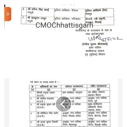
CG
BREAKING:
राज्य
प्रशासनिक
सेवा
के
20
अधिकारियों