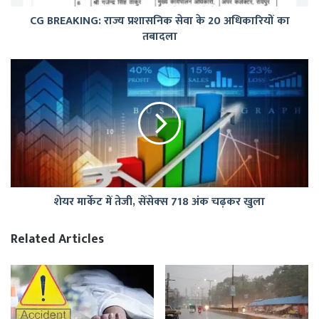
का
CG BREAKING: राज्य प्रशासनिक सेवा के 20 अधिकारियों का
तबादला
तबादला
शेयर
मार्केट
में
तेजी,
सेंसेक्‍स
718
अंक
चढ़कर
खुला
शेयर मार्केट में तेजी, सेंसेक्‍स 718 अंक चढ़कर खुला
Related Articles