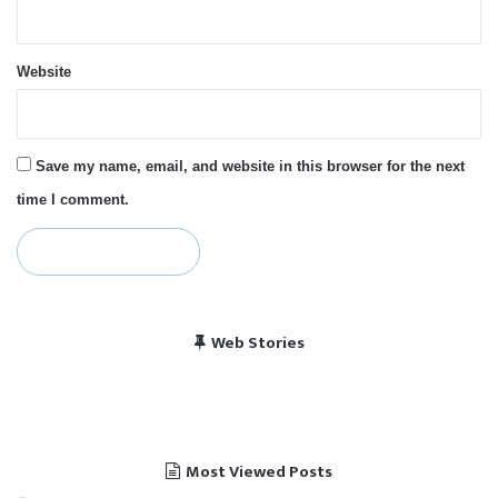
Website
Save my name, email, and website in this browser for the next
time I comment.
विराट कोहली की सेंचुरी से
भारत बनाम पाकिस्तान, हेड
Web Stories
पाकिस्तान में बजा भारत का
चैंपियंस ट्रॉफी 2025 में
खुश हुए पाकिस्तानी
टू हेड रिकॉर्ड
राष्ट्रगान
भारत का शेड्यूल
Most Viewed Posts