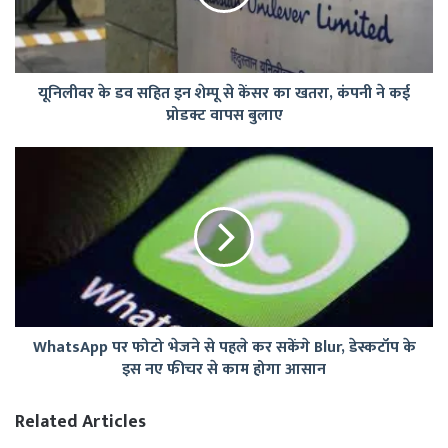
शेम्पू
से
केंसर
का
यूनिलीवर के डव सहित इन शेम्पू से केंसर का खतरा, कंपनी ने कई
खतरा,
प्रोडक्ट वापस बुलाए
कंपनी
ने
कई
WhatsApp
प्रोडक्ट
पर
वापस
फोटो
बुलाए
भेजने
से
पहले
कर
सकेंगे
Blur,
WhatsApp पर फोटो भेजने से पहले कर सकेंगे Blur, डेस्कटॉप के
डेस्कटॉप
इस नए फीचर से काम होगा आसान
के
इस
नए
Related Articles
फीचर