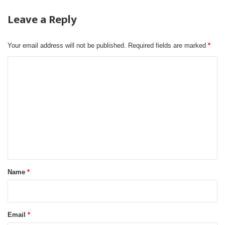
Leave a Reply
Your email address will not be published.
Required fields are marked
*
C
o
m
m
e
n
t
*
Name
*
Email
*