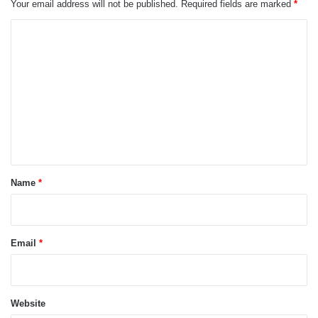
Your email address will not be published.
Required fields are marked
*
C
o
m
m
e
n
t
*
Name
*
Email
*
Website