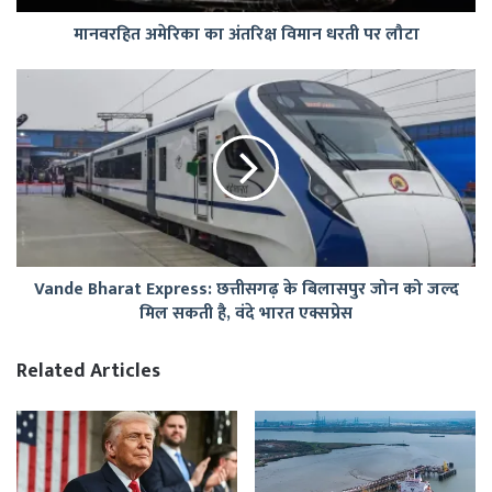
मानवरहित अमेरिका का अंतरिक्ष विमान धरती पर लौटा
Vande
Bharat
Express:
छत्तीसगढ़
के
बिलासपुर
जोन
को
जल्द
Vande Bharat Express: छत्तीसगढ़ के बिलासपुर जोन को जल्द
मिल
मिल सकती है, वंदे भारत एक्सप्रेस
सकती
है,
वंदे
Related Articles
भारत
एक्सप्रेस