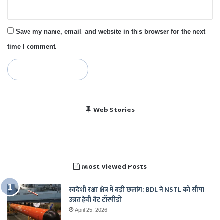
Save my name, email, and website in this browser for the next
time I comment.
विराट कोहली की सेंचुरी से
भारत बनाम पाकिस्तान, हेड
Web Stories
पाकिस्तान में बजा भारत का
चैंपियंस ट्रॉफी 2025 में
खुश हुए पाकिस्तानी
टू हेड रिकॉर्ड
राष्ट्रगान
भारत का शेड्यूल
Most Viewed Posts
स्वदेशी रक्षा क्षेत्र में बड़ी छलांग: BDL ने NSTL को सौंपा
उन्नत हेवी वेट टॉरपीडो
April 25, 2026