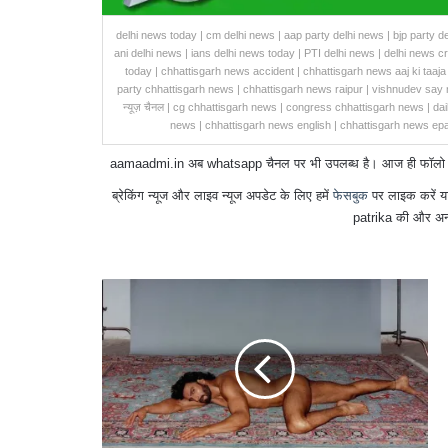
delhi news today | cm delhi news | aap party delhi news | bjp party de
ani delhi news | ians delhi news today | PTI delhi news | delhi news c
today | chhattisgarh news accident | chhattisgarh news aaj ki taaja 
party chhattisgarh news | chhattisgarh news raipur | vishnudev say 
न्यूज़ चैनल | cg chhattisgarh news | congress chhattisgarh news | dai
news | chhattisgarh news english | chhattisgarh news epa
aamaadmi.in अब whatsapp चैनल पर भी उपलब्ध है। आज ही फॉलो करें 
ब्रेकिंग न्यूज और लाइव न्यूज अपडेट के लिए हमें
फेसबुक
पर लाइक करें य
patrika की और अन्
मेरी
तस्वीरों
से
छेड़छाड़
की
गई
रणवीर
सिंह