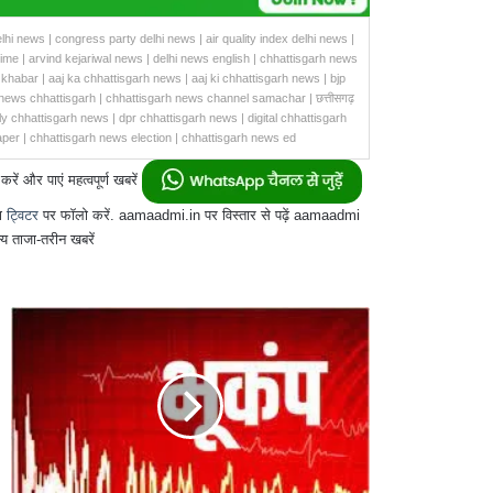
lhi news | congress party delhi news | air quality index delhi news |
rime | arvind kejariwal news | delhi news english | chhattisgarh news
khabar | aaj ka chhattisgarh news | aaj ki chhattisgarh news | bjp
news chhattisgarh | chhattisgarh news channel samachar | छत्तीसगढ़
ly chhattisgarh news | dpr chhattisgarh news | digital chhattisgarh
per | chhattisgarh news election | chhattisgarh news ed
और पाएं महत्वपूर्ण खबरें
ा
ट्विटर
पर फॉलो करें. aamaadmi.in पर विस्तार से पढ़ें aamaadmi
य ताजा-तरीन खबरें
लेह-
लद्दाख
में
लगे
भूकंप
के
झटके,
रिक्टर