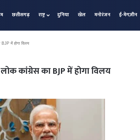
ोम
छत्तीसगढ़
राष्ट्र
दुनिया
खेल
मनोरंजन
ई-मेगज़ीन
का BJP में होगा विलय
ब लोक कांग्रेस का BJP में होगा विलय
विराट को
पाकिस्त
खुश हुए
राष्ट्रगा