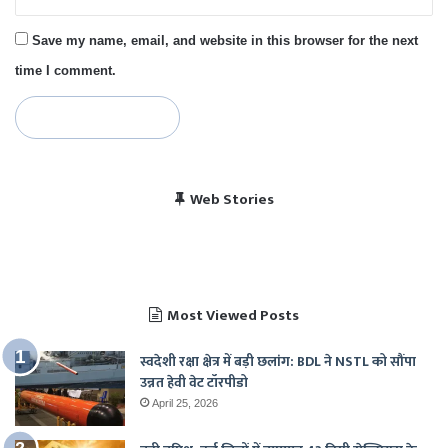
Save my name, email, and website in this browser for the next
time I comment.
विराट कोहली की सेंचुरी से
भारत बनाम पाकिस्तान, हेड
Web Stories
पाकिस्तान में बजा भारत का
चैंपियंस ट्रॉफी 2025 में
खुश हुए पाकिस्तानी
टू हेड रिकॉर्ड
राष्ट्रगान
भारत का शेड्यूल
Most Viewed Posts
स्वदेशी रक्षा क्षेत्र में बड़ी छलांग: BDL ने NSTL को सौंपा
उन्नत हेवी वेट टॉरपीडो
April 25, 2026