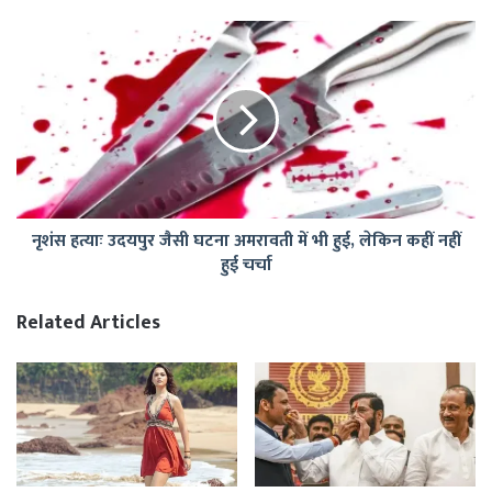
प्रमोशन
नृशंस
हत्याः
उदयपुर
जैसी
घटना
अमरावती
में
भी
हुई,
नृशंस हत्याः उदयपुर जैसी घटना अमरावती में भी हुई, लेकिन कहीं नहीं
लेकिन
हुई चर्चा
कहीं
नहीं
हुई
Related Articles
चर्चा