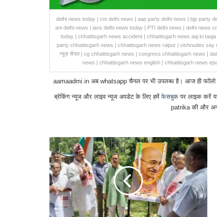
delhi news today | cm delhi news | aap party delhi news | bjp party de
ani delhi news | ians delhi news today | PTI delhi news | delhi news c
today | chhattisgarh news accident | chhattisgarh news aaj ki taaja 
party chhattisgarh news | chhattisgarh news raipur | vishnudev say 
न्यूज़ चैनल | cg chhattisgarh news | congress chhattisgarh news | dai
news | chhattisgarh news english | chhattisgarh news epa
aamaadmi.in अब whatsapp चैनल पर भी उपलब्ध है। आज ही फॉलो करें 
ब्रेकिंग न्यूज और लाइव न्यूज अपडेट के लिए हमें
फेसबुक
पर लाइक करें य
patrika की और अन्
आजादी
का
अमृत
महोत्सव:
संस्कृति
और
उपलब्धियों
के