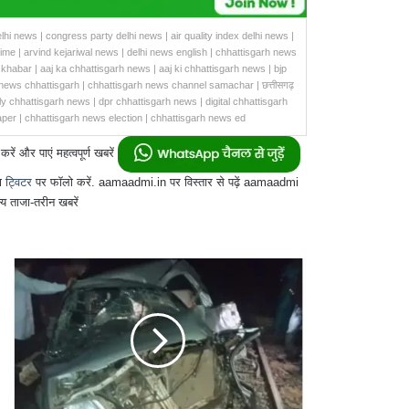
lhi news | congress party delhi news | air quality index delhi news |
rime | arvind kejariwal news | delhi news english | chhattisgarh news
khabar | aaj ka chhattisgarh news | aaj ki chhattisgarh news | bjp
news chhattisgarh | chhattisgarh news channel samachar | छत्तीसगढ़
ly chhattisgarh news | dpr chhattisgarh news | digital chhattisgarh
per | chhattisgarh news election | chhattisgarh news ed
और पाएं महत्वपूर्ण खबरें
ा
ट्विटर
पर फॉलो करें. aamaadmi.in पर विस्तार से पढ़ें aamaadmi
य ताजा-तरीन खबरें
ट्रेन
से
भिड़ी
कार,एक
ही
परिवार
के
3