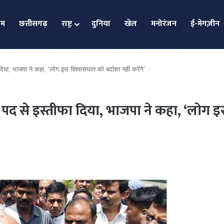
ोम
छत्तीसगढ़
राष्ट्र
दुनिया
खेल
मनोरंजन
ई-मेगज़ीन
दिया, भाजपा ने कहा, ‘लोग इस विश्वासघात को बर्दाश्त नहीं करेंगे’
री पद से इस्तीफा दिया, भाजपा ने कहा, ‘लोग इस
विराट को
पाकिस्त
खुश हुए
राष्ट्रगा